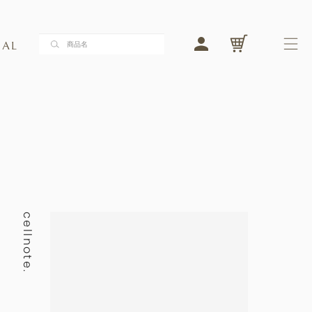
LO
メ
検索する
検索する
バストケア
フェムケア
商品一覧
バストケア
cellnote.
フェムケア
ブランドコンセプト
ジャーナル