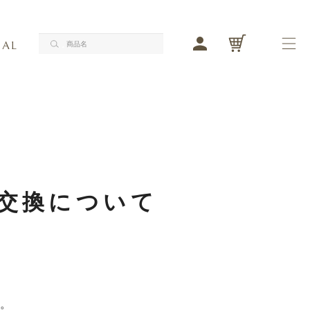
LO
メ
検索する
検索する
バストケア
フェムケア
商品一覧
交換について
バストケア
フェムケア
ブランドコンセプト
ジャーナル
。