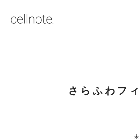
さらふわフ
未