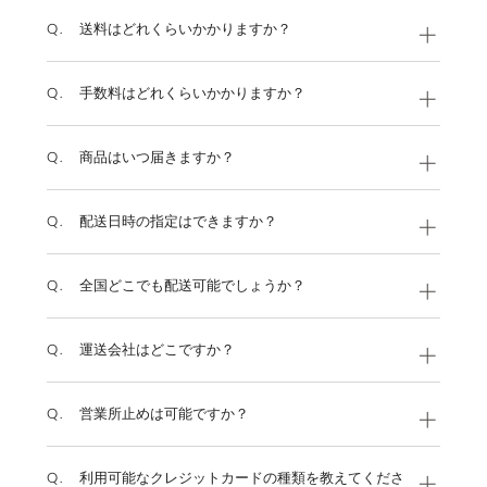
Q.
送料はどれくらいかかりますか？
ご利用ガイド
Q.
手数料はどれくらいかかりますか？
定期購入について
Q.
商品はいつ届きますか？
サイズ交換について
よくあるご質問
Q.
配送日時の指定はできますか？
お問い合わせ
Q.
全国どこでも配送可能でしょうか？
Q.
運送会社はどこですか？
Q.
営業所止めは可能ですか？
Q.
利用可能なクレジットカードの種類を教えてくださ