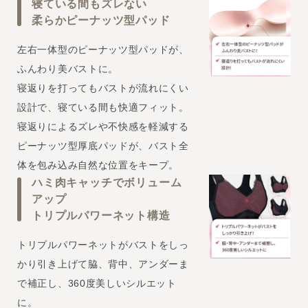
寝ている間もズレない
柔らかピーナッツ型パッド
左右一体型のピーナッツ型パッドが、
ふんわり美バストに。
寝返りを打ってもバストが流れにくい
設計で、寝ている間も快適フィット。
寝返りによるズレや不快感を軽減する
ピーナッツ型厚底パッドが、バスト全
体を包み込み自然な位置をキープ。
ハミ肉キャッチでボリューム
アップ
トリプルパワーネット構造
トリプルパワーネットがバストをしっ
かり引き上げて脇、背中、アンダーま
で補正し、360度美しいシルエット
に。