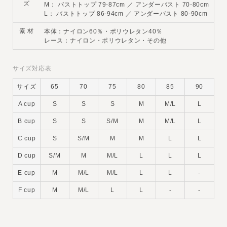
ズ
M： バストトップ 79-87cm ／ アンダーバスト 70-80cm
L： バストトップ 86-94cm ／ アンダーバスト 80-90cm
素 材
本体：ナイロン60％・ポリウレタン40％
レース：ナイロン・ポリウレタン・その他
サイズ対応表
サイズ
65
70
75
80
85
90
A cup
S
S
S
M
M/L
L
B cup
S
S
S/M
M
M/L
L
C cup
S
S/M
M
M
L
L
D cup
S/M
M
M/L
L
L
L
E cup
M
M/L
M/L
L
L
-
F cup
M
M/L
L
L
-
-