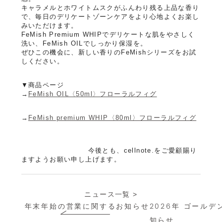
キャラメルとホワイトムスクがふんわり残る上品な香り
で、毎日のデリケートゾーンケアをより心地よくお楽し
みいただけます。
FeMish Premium WHIPでデリケートな肌をやさしく
ご利用ガイド
洗い、FeMish OILでしっかり保湿を。
ぜひこの機会に、新しい香りのFeMishシリーズをお試
定期購入について
しください。
サイズ交換について
▼商品ページ
→
FeMish OIL〈50ml〉フローラルフィグ
よくあるご質問
お問い合わせ
→
FeMish premium WHIP〈80ml〉フローラルフィグ
今後とも、cellnote.をご愛顧賜り
ますようお願い申し上げます。
ニュース一覧 >
年末年始の営業に関するお知らせ
2026年 ゴール
知らせ