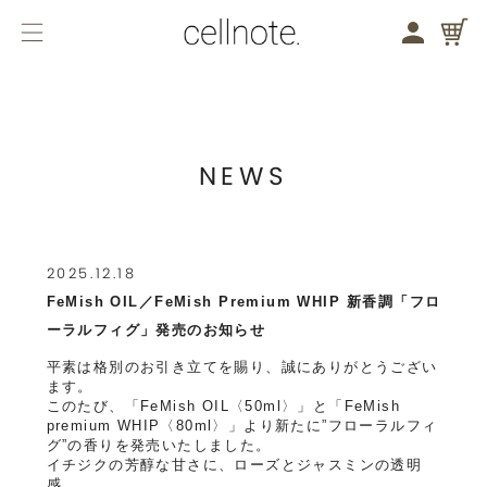
メニューを開く
検索する
バストケア
フェムケア
NEWS
商品一覧
2025.12.18
バストケア
FeMish OIL／FeMish Premium WHIP 新香調「フロ
フェムケア
ーラルフィグ」発売のお知らせ
平素は格別のお引き立てを賜り、誠にありがとうござい
ブランドコンセプト
ます。
このたび、「FeMish OIL〈50ml〉」と「FeMish
ジャーナル
premium WHIP〈80ml〉」より新たに”フローラルフィ
グ”の香りを発売いたしました。
イチジクの芳醇な甘さに、ローズとジャスミンの透明
お知らせ
感。