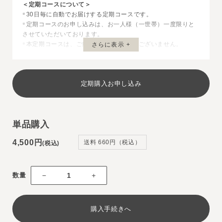
＜定期コースについて＞
30日毎に自動でお届けする定期コースです。
※
定期コースのお申し込みは、お一人様（一世帯）一度限りと
※
させていただいております。
本定期コースは、ご継続回数のお約束はございません。
さらに表示 +
※
3回継続した場合の合計金額は12,840円(税込)です。
※
ご解約のご連絡がない限り、継続して商品をお届けいたしま
※
す。
定期購入お申し込み
ご解約の場合は、次回発送予定日の10日前までに必ずお電話
※
にてご連絡ください。
休止・解約のご連絡が無い場合は定期コースは無期限の継続
※
になりますのでご注意ください。（電話番号：042-279-
単品購入
5110）
お客様都合による返品・キャンセルは一切受け付けておりま
※
4,500円
送料 660円（税込）
せん。予めご了承ください。
(税込)
数量
−
+
購入手続きへ