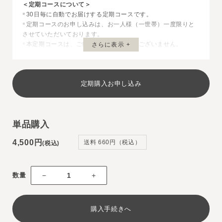
＜定期コースについて＞
30日毎に自動でお届けする定期コースです。
※
定期コースのお申し込みは、お一人様（一世帯）一度限りと
※
させていただいております。
本定期コースは、ご継続回数のお約束はございません。
さらに表示 +
※
3回継続した場合の合計金額は12,840円(税込)です。
※
ご解約のご連絡がない限り、継続して商品をお届けいたしま
※
す。
定期購入お申し込み
ご解約の場合は、次回発送予定日の10日前までに必ずお電話
※
にてご連絡ください。
休止・解約のご連絡が無い場合は定期コースは無期限の継続
※
になりますのでご注意ください。（電話番号：042-279-
単品購入
5110）
お客様都合による返品・キャンセルは一切受け付けておりま
※
4,500円
送料 660円（税込）
せん。予めご了承ください。
(税込)
数量
−
+
購入手続きへ