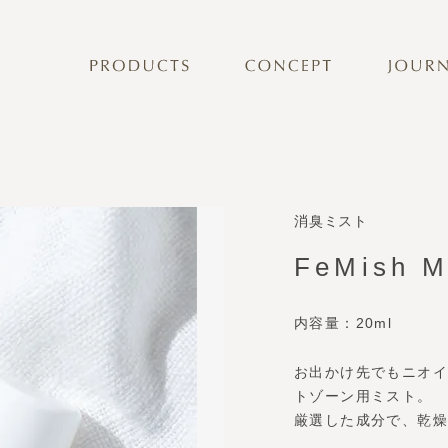
バストケア
フェムケア
消臭ミスト
FeMish M
内容量：20ml
お出かけ先でもニオ
トゾーン用ミスト。
厳選した成分で、乾