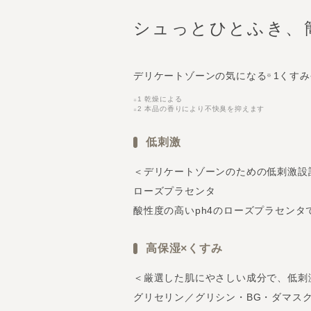
シュっとひとふき、
デリケートゾーンの気になる
1くす
※
1 乾燥による
※
2 本品の香りにより不快臭を抑えます
※
低刺激
＜デリケートゾーンのための低刺激設
ローズプラセンタ
酸性度の高いph4のローズプラセンタ
高保湿×くすみ
＜厳選した肌にやさしい成分で、低刺
グリセリン／グリシン・BG・ダマス