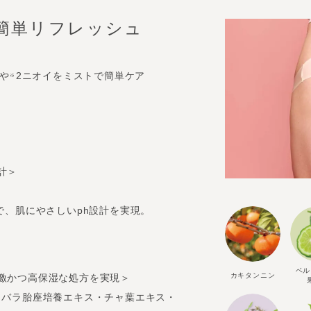
簡単リフレッシュ
みや
2ニオイをミストで簡単ケア
※
計＞
で、肌にやさしいph設計を実現。
ベル
カキタンニン
激かつ高保湿な処方を実現＞
クバラ胎座培養エキス・チャ葉エキス・