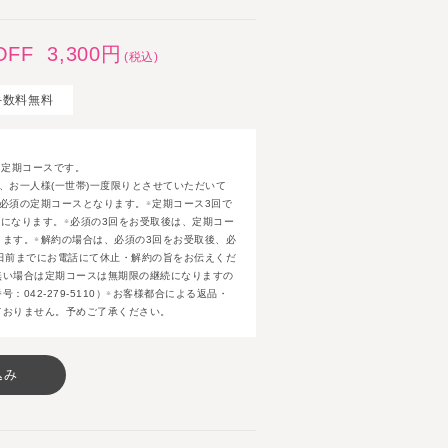
お知らせ
OFF
3,300円
(税込)
手数料無料
ご利用ガイド
定期購入について
る定期コースです。
、お一人様(一世帯)一度限りとさせていただいて
よくあるご質問
必須の定期コースとなります。
定期コース3回で
※
）になります。
必須の3回をお受取後は、定期コー
※
お問い合わせ
ります。
解約の場合は、必須の3回をお受取後、必
※
日前までにお電話にて休止・解約の旨をお伝えくだ
無い場合は定期コースは無期限の継続になりますの
042-279-5110）
お客様都合による返品・
※
ておりません。予めご了承ください。
込み