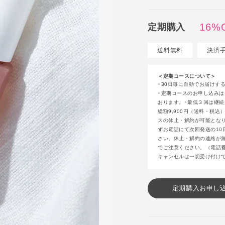
16%
定期購入
送料無料
決済
＜定期コースについて＞
30日毎に自動でお届けす
※
定期コースのお申し込みは
※
おります。
最低３回は継続
※
総額9,900円（送料・税込
スの休止・解約が可能とな
ずお電話にて次回発送の10
さい。休止・解約の連絡が
でご注意ください。（電話番号：
キャンセルは一切受け付け
定期購入お申し