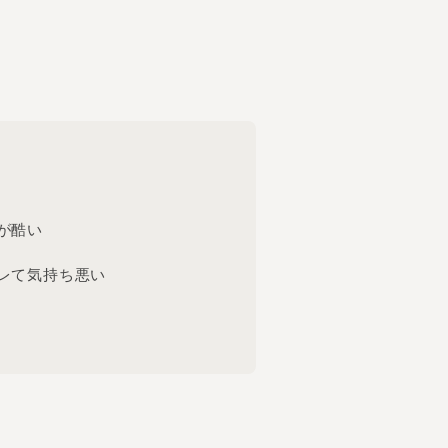
が酷い
レて気持ち悪い