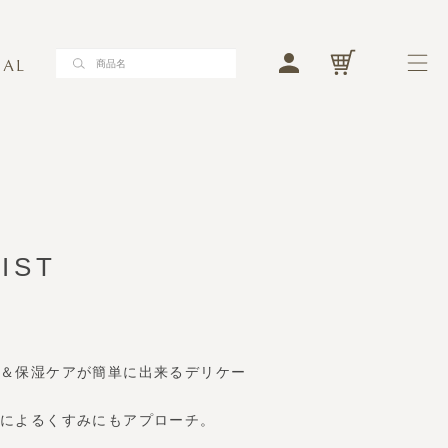
LO
メ
検索する
検索する
バストケア
フェムケア
商品一覧
IST
バストケア
フェムケア
ブランドコンセプト
イ＆保湿ケアが簡単に出来るデリケー
ジャーナル
燥によるくすみにもアプローチ。