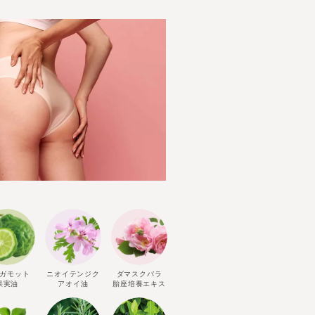
ガモット
ニオイテンジク
ダマスクバラ
果実油
アオイ油
胎座培養エキス