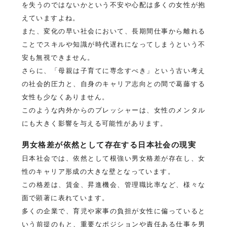
を失うのではないかという不安や心配は多くの女性が抱
えていますよね。
また、変化の早い社会において、長期間仕事から離れる
ことでスキルや知識が時代遅れになってしまうという不
安も無視できません。
さらに、「母親は子育てに専念すべき」という古い考え
の社会的圧力と、自身のキャリア志向との間で葛藤する
女性も少なくありません。
このような内外からのプレッシャーは、女性のメンタル
にも大きく影響を与える可能性があります。
男女格差が依然として存在する日本社会の現実
日本社会では、依然として根強い男女格差が存在し、女
性のキャリア形成の大きな壁となっています。
この格差は、賃金、昇進機会、管理職比率など、様々な
面で顕著に表れています。
多くの企業で、育児や家事の負担が女性に偏っていると
いう前提のもと、重要なポジションや責任ある仕事を男