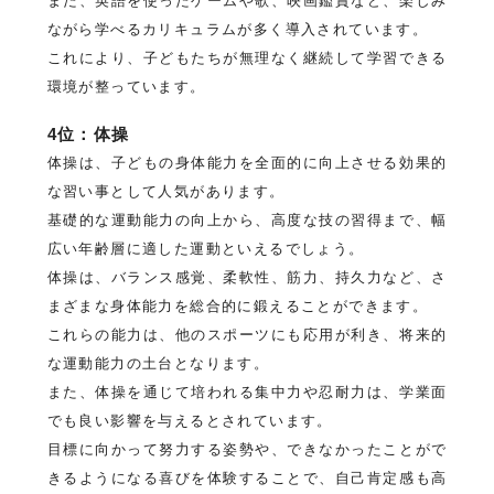
また、英語を使ったゲームや歌、映画鑑賞など、楽しみ
ながら学べるカリキュラムが多く導入されています。
これにより、子どもたちが無理なく継続して学習できる
環境が整っています。
4位：体操
体操は、子どもの身体能力を全面的に向上させる効果的
な習い事として人気があります。
基礎的な運動能力の向上から、高度な技の習得まで、幅
広い年齢層に適した運動といえるでしょう。
体操は、バランス感覚、柔軟性、筋力、持久力など、さ
まざまな身体能力を総合的に鍛えることができます。
これらの能力は、他のスポーツにも応用が利き、将来的
な運動能力の土台となります。
また、体操を通じて培われる集中力や忍耐力は、学業面
でも良い影響を与えるとされています。
目標に向かって努力する姿勢や、できなかったことがで
きるようになる喜びを体験することで、自己肯定感も高