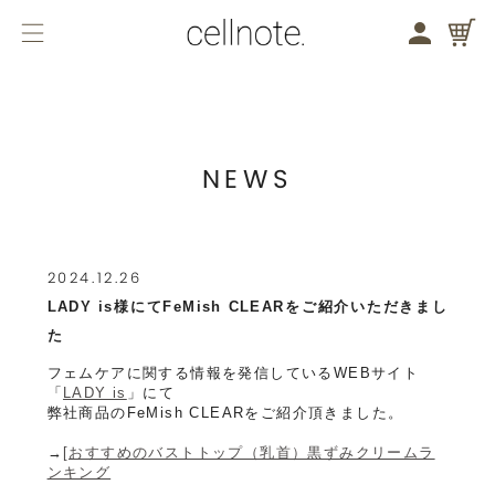
メニューを開く
検索する
バストケア
フェムケア
NEWS
商品一覧
2024.12.26
バストケア
LADY is様にてFeMish CLEARをご紹介いただきまし
フェムケア
た
フェムケアに関する情報を発信しているWEBサイト
ブランドコンセプト
「
LADY is
」にて
弊社商品のFeMish CLEARをご紹介頂きました。
ジャーナル
→
[おすすめのバストトップ（乳首）黒ずみクリームラ
ンキング
お知らせ