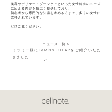
美容やデリケートゾーンケアといった女性特有のニーズ
に応える内容を幅広く提供しており、
初心者から専門的な知識を求める方まで、多くの女性に
支持されています。
ご利用ガイド
ぜひご覧ください。
定期購入について
サイズ交換について
ニュース一覧 >
よくあるご質問
ミラミー様にFeMish CLEARをご紹介いただ
きました
お問い合わせ