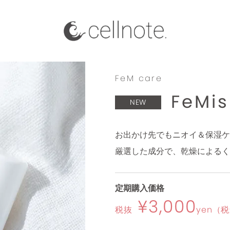
FeM care
FeMis
NEW
お出かけ先でもニオイ＆保湿ケ
厳選した成分で、乾燥によるく
定期購入価格
¥3,000
税抜
yen
（税