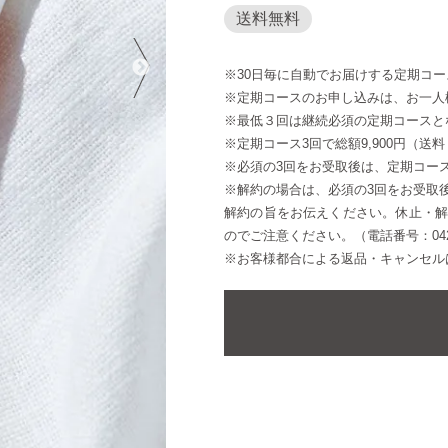
送料無料
※30日毎に自動でお届けする定期コ
※定期コースのお申し込みは、お一人
※最低３回は継続必須の定期コースと
※定期コース3回で総額9,900円（送
※必須の3回をお受取後は、定期コー
※解約の場合は、必須の3回をお受取
解約の旨をお伝えください。休止・
のでご注意ください。（電話番号：042-2
※お客様都合による返品・キャンセル