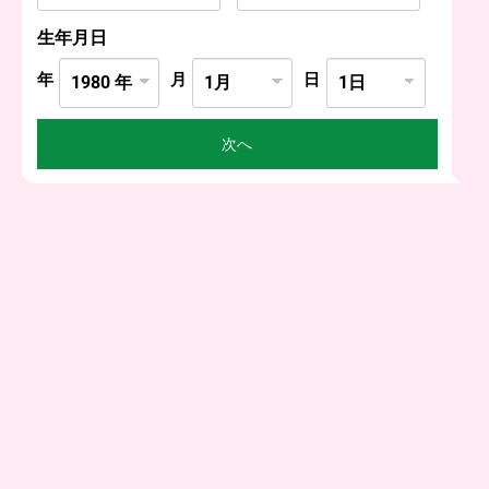
生年月日
年
月
日
次へ