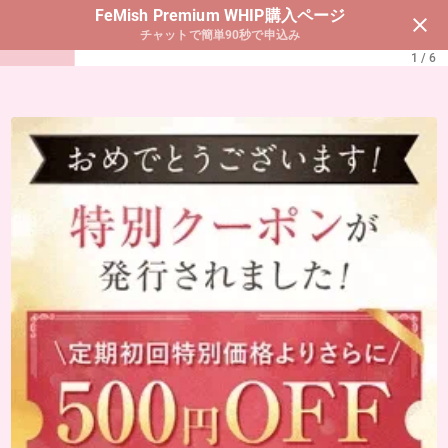
FeMish Premium WHIP購入ページ
clear
チャットで簡単90秒で申込み
1 / 6