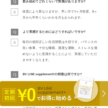
Q
飲み始めてどれくらいで実感がありますか?
A
体質により異なりますが、早い方で1ヶ月程度、3ヶ
月から半年くらいかかる方もおられます。
Q
より実感するためにはどうすればいですか?
ハ
A
毎日の規則正しい生活習慣は大切です。バランスの
良い食事、十分な睡眠、適度な運動、ストレスを溜
めないように意識することにより、実感していただ
きやすくなります。
Q
BV LINE supplement+の特徴は何ですか?
A
体への優しさにこだわっているため、プエラリアや
ブラックコホシュは使用しておりません。 代わり
に、結果を実感していただくために、品質の高い、
国内メーカーより主成分の自然由来のエラスチンを