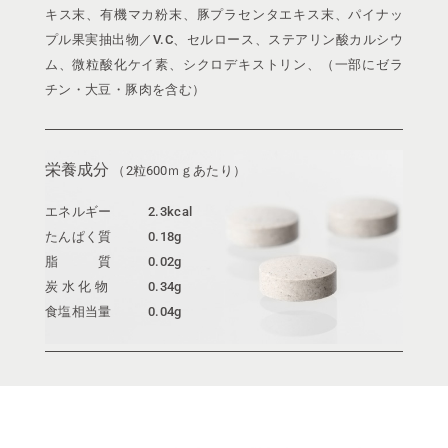
キス末、有機マカ粉末、豚プラセンタエキス末、パイナッ
プル果実抽出物／V.C、セルロース、ステアリン酸カルシウ
ム、微粒酸化ケイ素、シクロデキストリン、（一部にゼラ
チン・大豆・豚肉を含む）
栄養成分
（2粒600ｍｇあたり）
エネルギー
2.3kcal
たんぱく質
0.18g
脂 質
0.02g
炭 水 化 物
0.34g
食塩相当量
0.04g