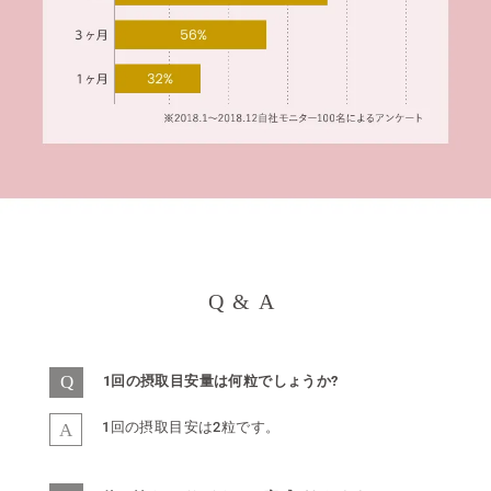
S
Q&A
Q
s
1回の摂取目安量は何粒でしょうか?
A
1回の摂取目安は2粒です。