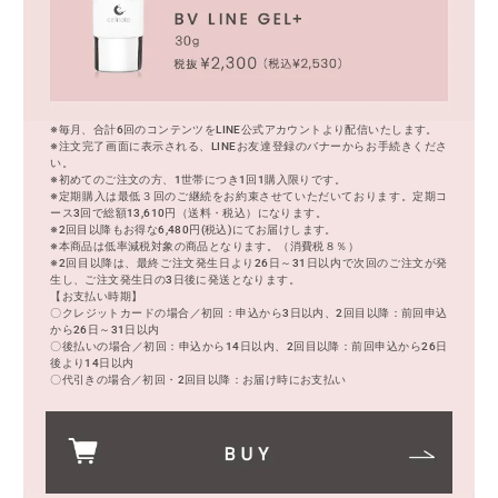
※毎月、合計6回のコンテンツをLINE公式アカウントより配信いたします。
※注文完了画面に表示される、LINEお友達登録のバナーからお手続きくださ
い。
※初めてのご注文の方、1世帯につき1回1購入限りです。
※定期購入は最低３回のご継続をお約束させていただいております。定期コ
ース3回で総額13,610円（送料・税込）になります。
※2回目以降もお得な6,480円(税込)にてお届けします。
※本商品は低率減税対象の商品となります。（消費税８％）
※2回目以降は、最終ご注文発生日より26日～31日以内で次回のご注文が発
生し、ご注文発生日の3日後に発送となります。
【お支払い時期】
〇クレジットカードの場合／初回：申込から3日以内、2回目以降：前回申込
から26日～31日以内
〇後払いの場合／初回：申込から14日以内、2回目以降：前回申込から26日
後より14日以内
〇代引きの場合／初回・2回目以降：お届け時にお支払い